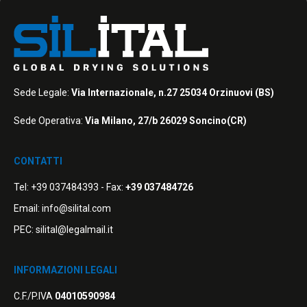
Sede Legale:
Via Internazionale, n.27 25034 Orzinuovi (BS)
Sede Operativa:
Via Milano, 27/b 26029 Soncino(CR)
CONTATTI
Tel:
+39 037484393
- Fax:
+39 037484726
Email:
info@silital.com
PEC:
silital@legalmail.it
INFORMAZIONI LEGALI
C.F./P.IVA
04010590984