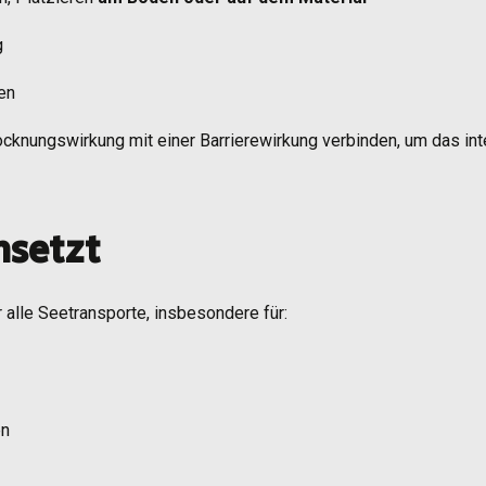
g
ken
Trocknungswirkung mit einer Barrierewirkung verbinden, um das int
nsetzt
r alle Seetransporte, insbesondere für:
en