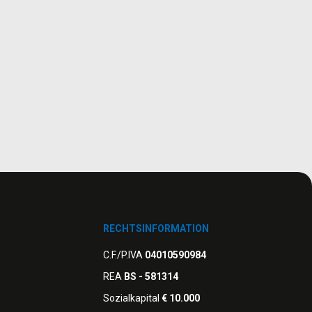
RECHTSINFORMATION
C.F./P.IVA
04010590984
REA
BS - 581314
Sozialkapital
€ 10.000