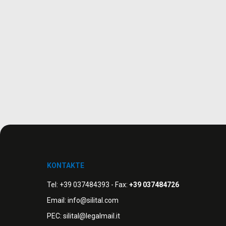
KONTAKTE
Tel:
+39 037484393
- Fax:
+39 037484726
Email:
info@silital.com
PEC:
silital@legalmail.it