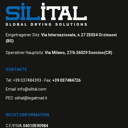
Eingetragener Sitz:
Via Internazionale, n.27 25034 Orzinuovi
(BS)
Operativer Hauptsitz:
Via Milano, 27/b 26029 Soncino(CR)
KONTAKTE
Tel:
+39 037484393
- Fax:
+39 037484726
Email:
info@silital.com
PEC:
silital@legalmail.it
RECHTSINFORMATION
C.F./P.IVA
04010590984