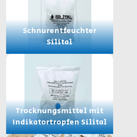
Schnurentfeuchter
Silital
Trocknungsmittel mit
Indikatortropfen Silital