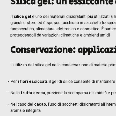
Silica gel: un essiccante
Il
silica gel
è uno dei materiali disidratanti più utilizzati a
granuli o sfere ed è spesso racchiuso in sacchetti traspirant
farmaceutico, alimentare, elettronico e cosmetico. È parti
proteggendoli da variazioni climatiche e ambienti umidi.
Conservazione: applicazi
L’utilizzo del silica gel nella conservazione di materie pri
Per i
fiori essiccati
, il gel di silice consente di mantenere
Nella
frutta secca
, previene la ricomparsa di umidità e p
Nel caso del
cacao
, l’uso di sacchetti disidratanti all’in
aroma e integrità.