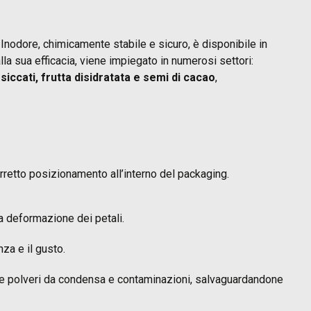
à. Inodore, chimicamente stabile e sicuro, è disponibile in
lla sua efficacia, viene impiegato in numerosi settori:
ssiccati, frutta disidratata e semi di cacao
,
orretto posizionamento all’interno del packaging.
 la deformazione dei petali.
za e il gusto.
e e le polveri da condensa e contaminazioni, salvaguardandone