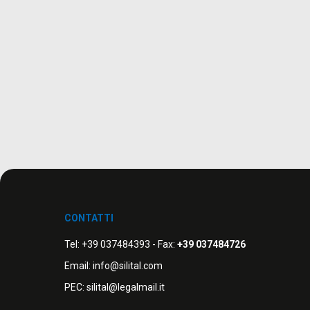
CONTATTI
Tel:
+39 037484393
- Fax:
+39 037484726
Email:
info@silital.com
PEC:
silital@legalmail.it