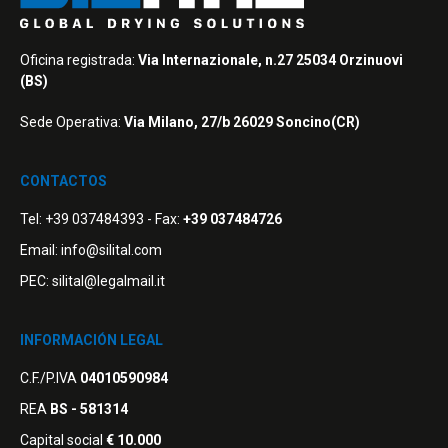
Oficina registrada:
Via Internazionale, n.27 25034 Orzinuovi
(BS)
Sede Operativa:
Via Milano, 27/b 26029 Soncino(CR)
CONTACTOS
Tel:
+39 037484393
- Fax:
+39 037484726
Email:
info@silital.com
PEC:
silital@legalmail.it
INFORMACIÓN LEGAL
C.F./P.IVA
04010590984
REA
BS - 581314
Capital social
€ 10.000