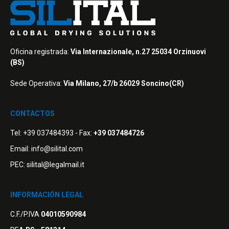
Oficina registrada:
Via Internazionale, n.27 25034 Orzinuovi
(BS)
Sede Operativa:
Via Milano, 27/b 26029 Soncino(CR)
CONTACTOS
Tel:
+39 037484393
- Fax:
+39 037484726
Email:
info@silital.com
PEC:
silital@legalmail.it
INFORMACIÓN LEGAL
C.F./P.IVA
04010590984